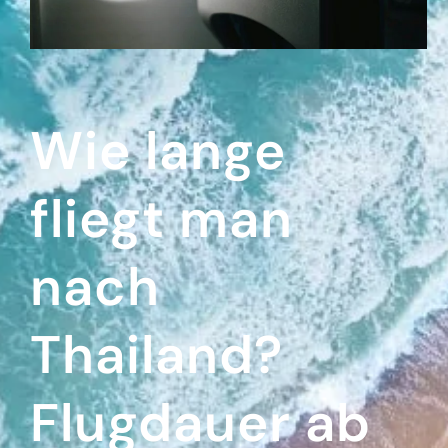
Wie lange
fliegt man
nach
Thailand?
Flugdauer ab