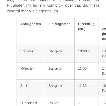
Flughäfen mit hohem Komfort – oder das Sammeln
zusätzlicher Vielfliegermeilen.
Abflughafen
Zielflughafen
Direktflug
1
(ca.)
Zw
(k
ca
Frankfurt
Bangkok
10:30 h
1
Do
München
Bangkok
11:00 h
1
Du
Berlin
Bangkok
11:30 h
1
Pa
Düsseldorf
Phuket
–
15