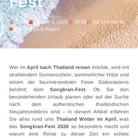
Fest
Moritz
Januar 3, 2026
09:58
No Comments
Reisetipps & Praxis
Wer im
April nach Thailand reisen
möchte, wird mit
strahlendem Sonnenschein, sommerlicher Hitze und
einem der faszinierendsten Feste Südostasiens
belohnt: dem
Songkran-Fest
. Ob Sie den
bevorstehenden Urlaub planen oder auf der Suche
nach dem authentischen
thailändischen
Neujahrserlebnis
sind – in diesem Artikel erfahren
Sie alles rund ums
Thailand Wetter im April
, was
das
Songkran-Fest 2026
so besonders macht und
warum eine Reise zu dieser Zeit ein echtes