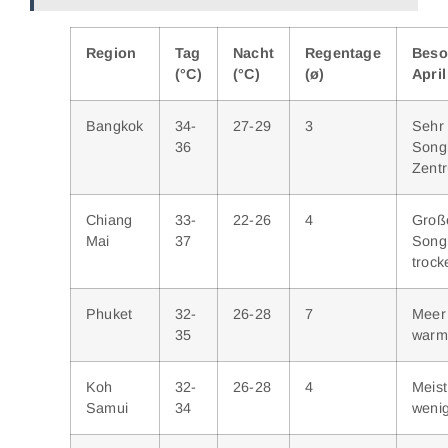
Region
Tag
Nacht
Regentage
Beso
(°C)
(°C)
(ø)
April
Bangkok
34-
27-29
3
Seh
36
Son
Zent
Chiang
33-
22-26
4
Groß
Mai
37
Song
trock
Phuket
32-
26-28
7
Meer
35
warm
Koh
32-
26-28
4
Meis
Samui
34
weni