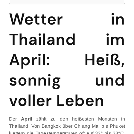
Wetter in
Thailand im
April: Heiß,
sonnig und
voller Leben
Der
April
zählt zu den heißesten Monaten in
Thailand: Von Bangkok über Chiang Mai bis Phuket
klettern die Tagestemperaturen oft auf 32° bis 38°C.