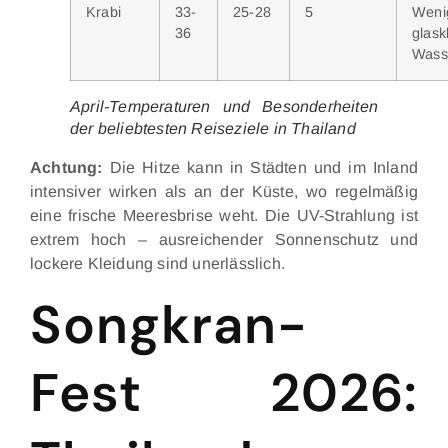
Krabi
33-
25-28
5
Wen
36
glask
Wass
April-Temperaturen und Besonderheiten
der beliebtesten Reiseziele in Thailand
Achtung:
Die Hitze kann in Städten und im Inland
intensiver wirken als an der Küste, wo regelmäßig
eine frische Meeresbrise weht. Die UV-Strahlung ist
extrem hoch – ausreichender Sonnenschutz und
lockere Kleidung sind unerlässlich.
Songkran-
Fest 2026: