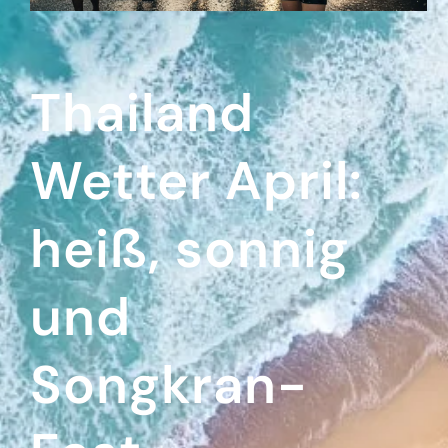
Thailand
Wetter April:
heiß, sonnig
und
Songkran-